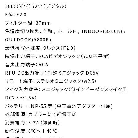
18倍（光学）72倍（デジタル）
F値：F2.0
フィルター径：37mm
色温度切り換え：自動 / ホールド / INDOOR(3200K) /
OUTDOOR(5800K)
最低被写体照度：9ルクス（F2.0）
映像出力端子：RCAビデオジャック（75Ω不平衡）
音声出力端子：RCA
RFU DC出力端子：特殊ミニジャック DC5V
リモート端子：ステレオミニジャック（⌀2.5）
マイク入力端子：ミニジャック（低インピーダンスマイク用
DC2.5〜3.5V）
バッテリー：NP-55 等 (単三電池アダプター付属)
外部電源：カプラーにて給電可能
消費電力：5.2W（録画時）
動作温度：0℃〜＋40℃