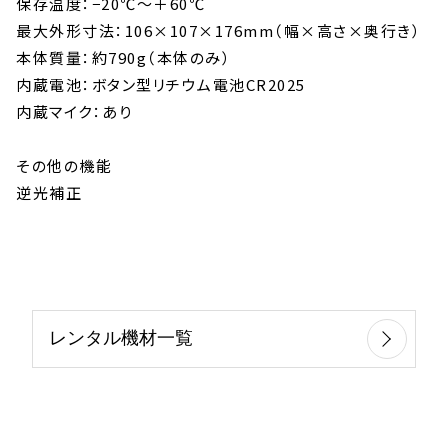
保存温度：−20℃〜＋60℃
最大外形寸法：106×107×176mm（幅×高さ×奥行き）
本体質量：約790g（本体のみ）
内蔵電池：ボタン型リチウム電池CR2025
内蔵マイク：あり
その他の機能
逆光補正
レンタル機材一覧