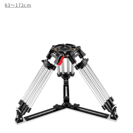
63〜172cm