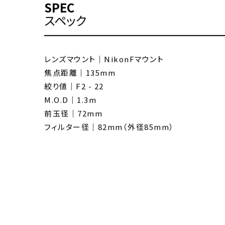
PACKAGING LIST
内容物リスト
・本体
・レンズキャップ（ラバー）
・リアキャップ
・82mm変換アダプター（外径85mm）
SPEC
スペック
レンズマウント｜NikonFマウント