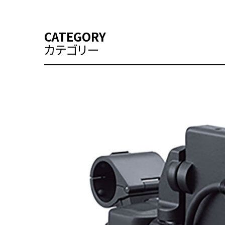
焦点距離｜135mm
絞り値｜F2 - 22
M.O.D｜1.3m
前玉径｜72mm
フィルター径｜82mm（外径85mm）
CATEGORY
カテゴリー