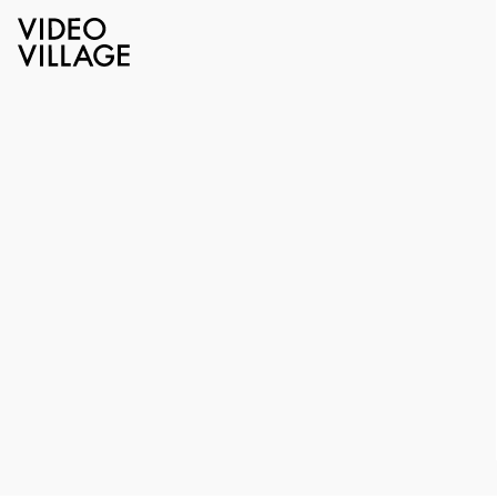
Video Village Inc.
レンタル機材
レンズ
Nikon
Ai-Nikkor 135mm F2
Nikon
Ai-Nikkor 135mm F2
レンタル価格
¥3,000
/1day（税抜）
在庫
1