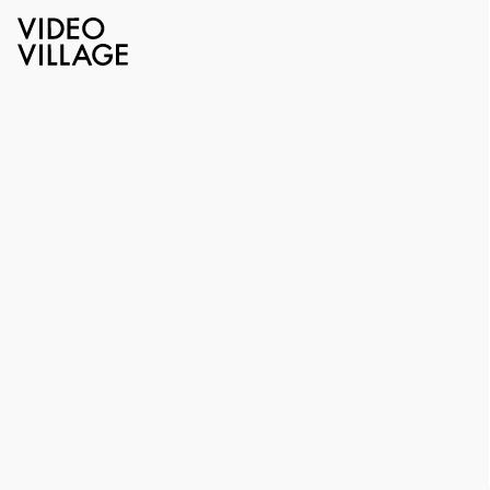
Video Village Inc.
レンタル機材
照明
照明アクセサリ
エレンクリップ4
エレンクリップ 4個セット
レンタル価格
¥400
/1day（税抜）
在庫
1